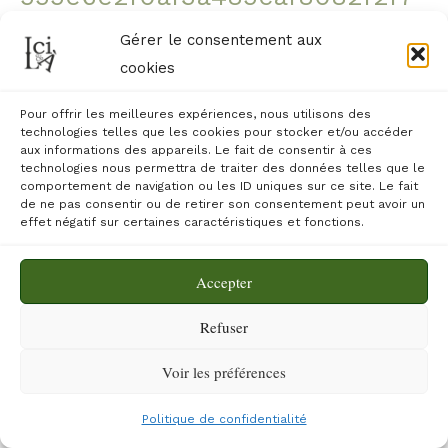
2080c
Gérer le consentement aux
cookies
Actualité
/
icietla37
46f4b9799a0c04e1ec50024790830a9f
Pour offrir les meilleures expériences, nous utilisons des
technologies telles que les cookies pour stocker et/ou accéder
aux informations des appareils. Le fait de consentir à ces
Lire la suite »
technologies nous permettra de traiter des données telles que le
comportement de navigation ou les ID uniques sur ce site. Le fait
de ne pas consentir ou de retirer son consentement peut avoir un
effet négatif sur certaines caractéristiques et fonctions.
Accepter
Refuser
Copyright © 2026
Voir les préférences
Site réalisé par Lamidesign
Politique de confidentialité