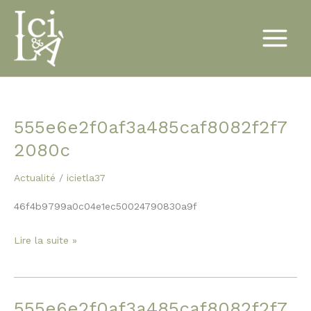
Aller
au
contenu
555e6e2f0af3a485caf8082f2f7
555e6e2f0af3a485caf8082f2f72080c
2080c
Actualité
/
icietla37
46f4b9799a0c04e1ec50024790830a9f
Lire la suite »
555e6e2f0af3a485caf8082f2f7
555e6e2f0af3a485caf8082f2f72080c