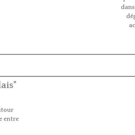
dans
dé
a
ais"
utour
e entre