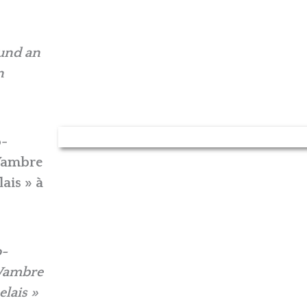
und an
n
o-
Wambre
lais » à
o-
 Wambre
elais »