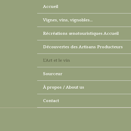
Aller
Accueil
au
Vignes, vins, vignobles…
contenu
Récréations œnotouristiques Accueil
Découvertes des Artisans Producteurs
L’Art et le vin
Sourceur
À propos / About us
Contact