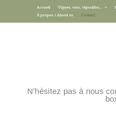
Aller
Accueil
Vignes, vins, vignobles…
au
À propos / About us
Contact
contenu
N’hésitez pas à nous co
bo