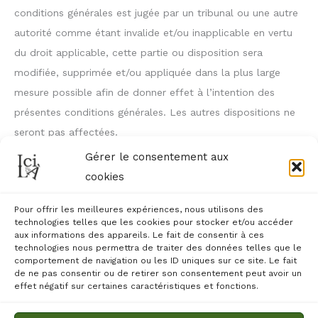
conditions générales est jugée par un tribunal ou une autre
autorité comme étant invalide et/ou inapplicable en vertu
du droit applicable, cette partie ou disposition sera
modifiée, supprimée et/ou appliquée dans la plus large
mesure possible afin de donner effet à l’intention des
présentes conditions générales. Les autres dispositions ne
seront pas affectées.
Gérer le consentement aux
22. Information de contact
cookies
Ce site web est détenu et exploité par Ici & Là.
Pour offrir les meilleures expériences, nous utilisons des
technologies telles que les cookies pour stocker et/ou accéder
Vous pouvez nous contacter au sujet de ces conditions
aux informations des appareils. Le fait de consentir à ces
technologies nous permettra de traiter des données telles que le
générales par le biais de notre page
contact
.
comportement de navigation ou les ID uniques sur ce site. Le fait
de ne pas consentir ou de retirer son consentement peut avoir un
effet négatif sur certaines caractéristiques et fonctions.
23. Téléchargement
Vous pouvez également
télécharger
nos conditions